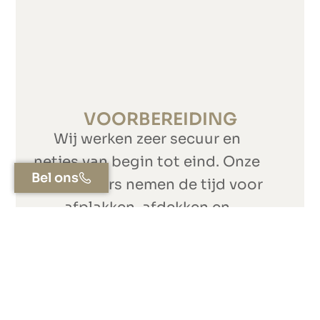
VOORBEREIDING
Wij werken zeer secuur en
netjes van begin tot eind. Onze
Bel ons
vakschilders nemen de tijd voor
afplakken, afdekken en
schoonmaken van alle
oppervlakken.